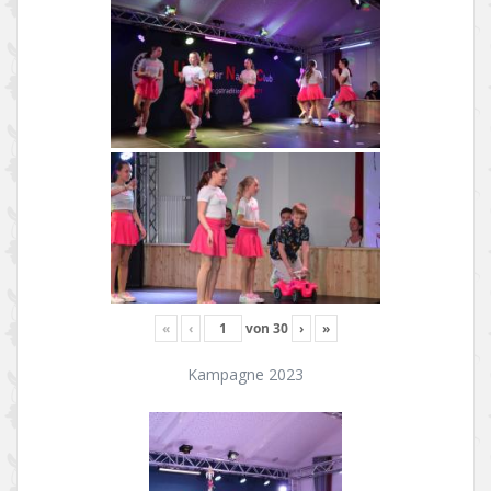
«
‹
von
30
›
»
Kampagne 2023