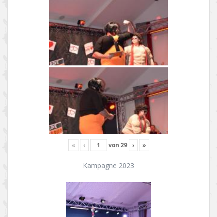
«
‹
von
29
›
»
Kampagne 2023