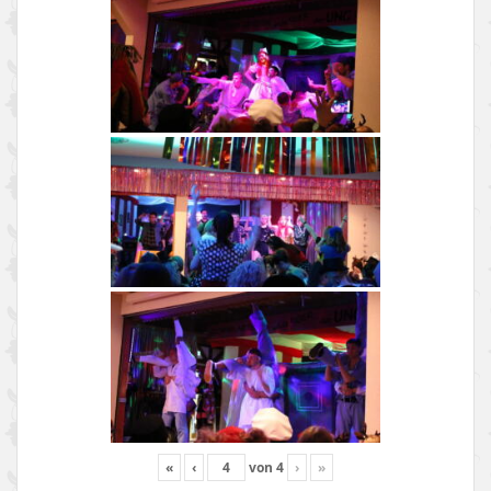
«
‹
von
4
›
»