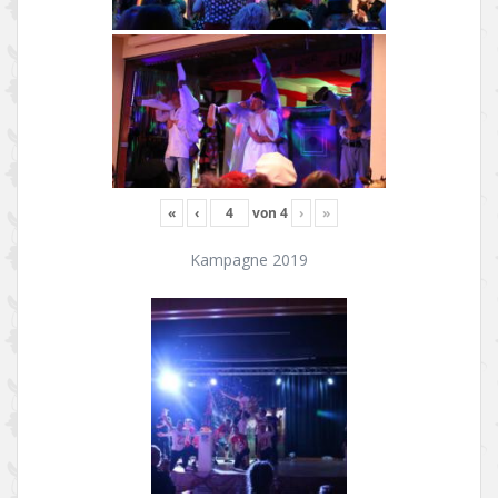
«
‹
von
4
›
»
Kampagne 2019