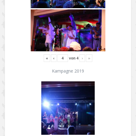
«
‹
von
4
›
»
Kampagne 2019