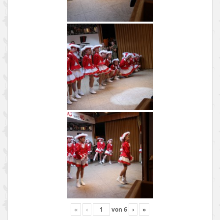
«
‹
von
6
›
»