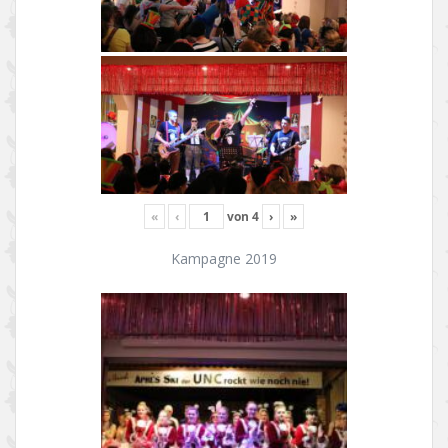
«
‹
von
4
›
»
Kampagne 2019