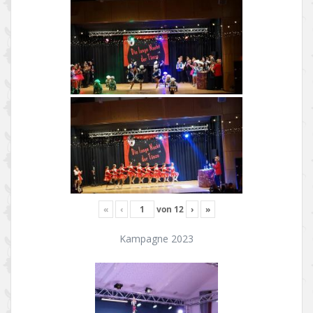
«
‹
von
12
›
»
Kampagne 2023