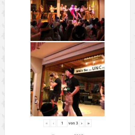
«
‹
von
3
›
»