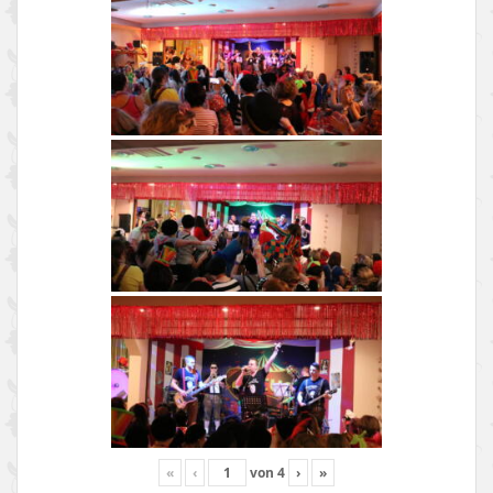
«
‹
von
4
›
»