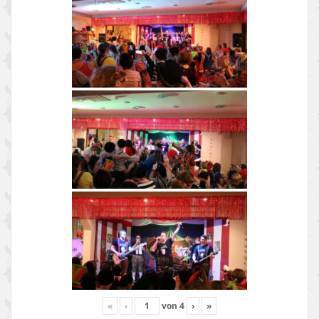
«
‹
von
4
›
»