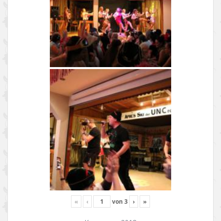
«
‹
von
3
›
»