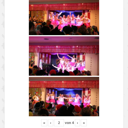
«
‹
von
4
›
»