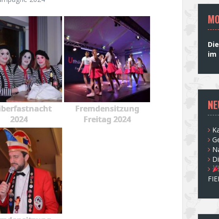
MO
Die
im 
NE
berfastnacht
Fremdensitzung
2024
Freitag 2024
Ka
G
N
D
FI