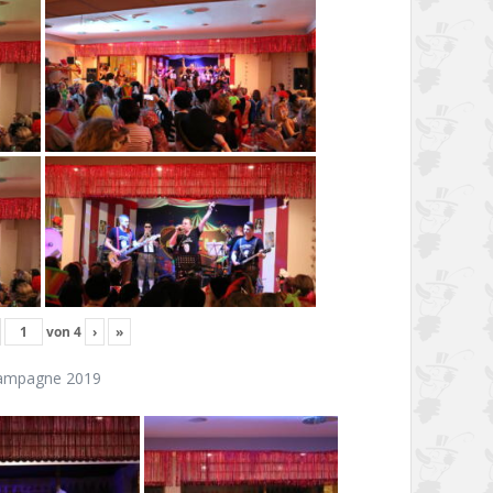
von
4
›
»
ampagne 2019