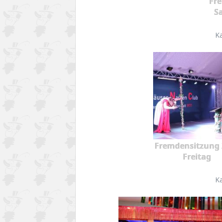
Fr
S
K
Fremdensitzung 
Freitag
K