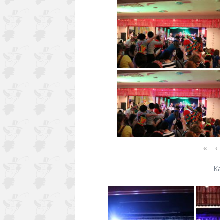
«
‹
K