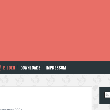
BILDER
DOWNLOADS
IMPRESSUM
Su
nac
ampagne 2024