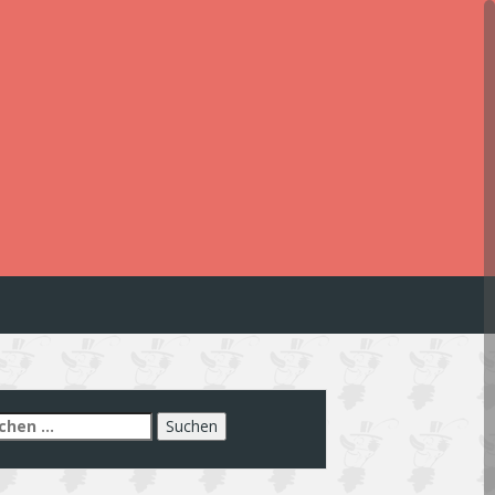
chen
h: