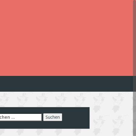
chen
h: