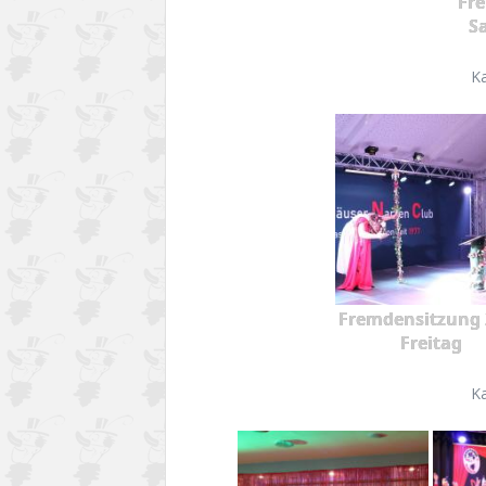
Fr
S
K
Fremdensitzung 
Freitag
K