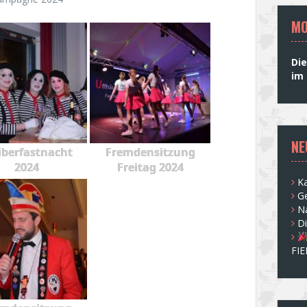
MO
Die
im 
NE
berfastnacht
Fremdensitzung
2024
Freitag 2024
Ka
G
N
D
FI