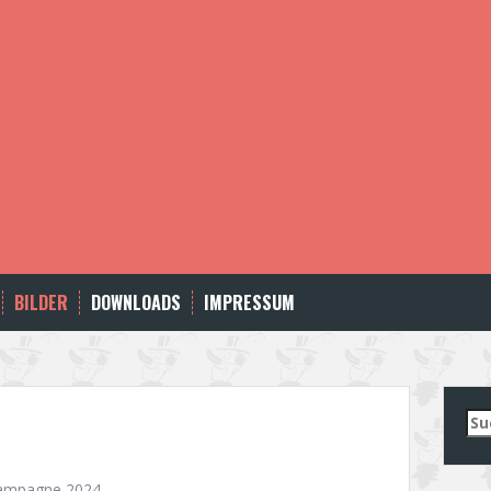
BILDER
DOWNLOADS
IMPRESSUM
Su
nac
ampagne 2024