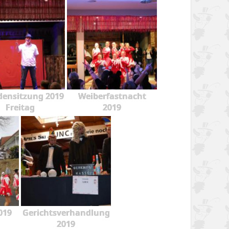
ensitzung 2019
Weiberfastnacht
Freitag
2019
019
Gerichtsverhandlung
2019