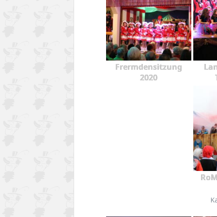
Frermdensitzung
Lan
2020
RoM
K