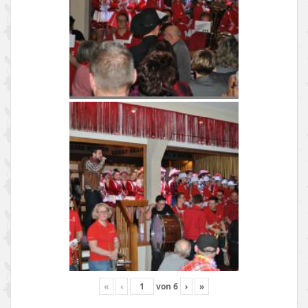
«
‹
von
6
›
»