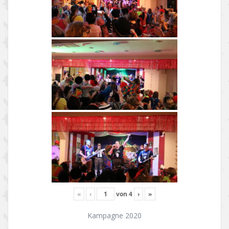
«
‹
von
4
›
»
Kampagne 2020