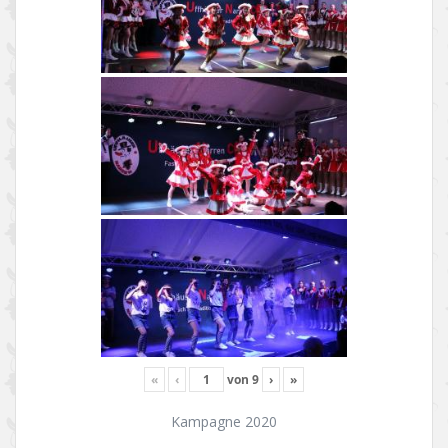
«
‹
von
9
›
»
Kampagne 2020