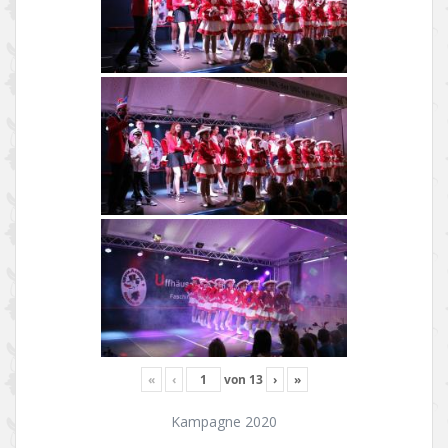
«
‹
von
13
›
»
Kampagne 2020