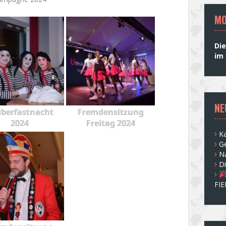
MO
Die
im 
NE
berfastnacht
Fremdensitzung
2024
Freitag 2024
Ka
G
N
D
FI