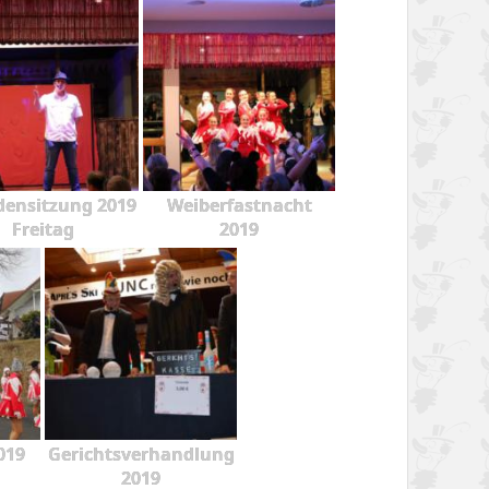
ensitzung 2019
Weiberfastnacht
Freitag
2019
019
Gerichtsverhandlung
2019