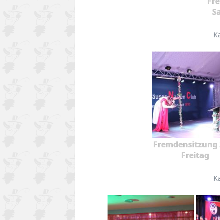
Fr
S
K
Fremdensitzung 
Freitag
K