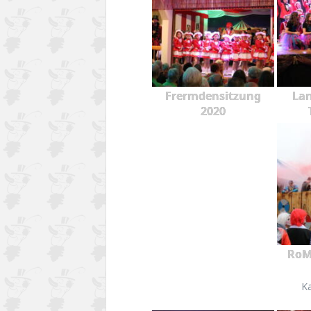
Frermdensitzung
Lan
2020
RoM
K