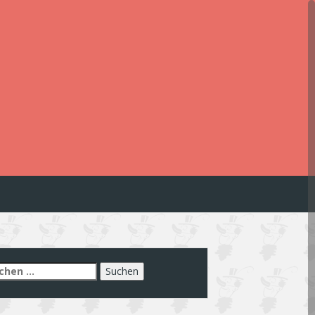
chen
h: