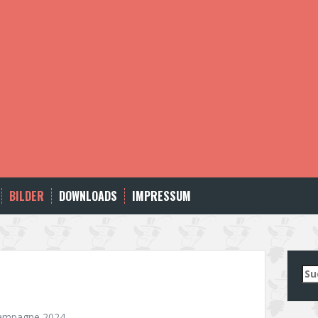
BILDER
DOWNLOADS
IMPRESSUM
Su
nac
ampagne 2024