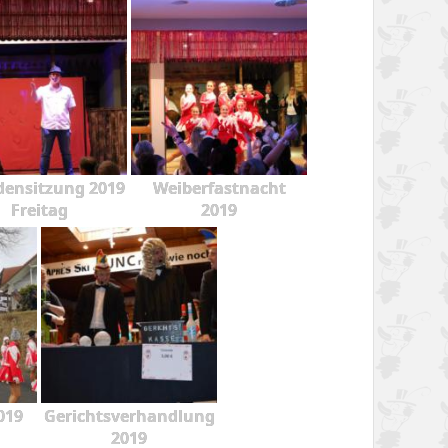
ensitzung 2019
Weiberfastnacht
Freitag
2019
019
Gerichtsverhandlung
2019