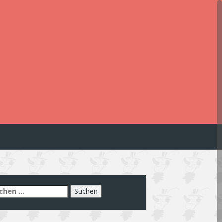
chen
h: