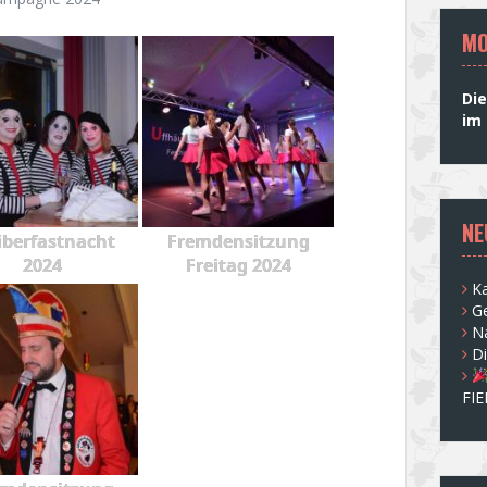
MO
Die
im 
NE
berfastnacht
Fremdensitzung
2024
Freitag 2024
Ka
G
N
D
FI