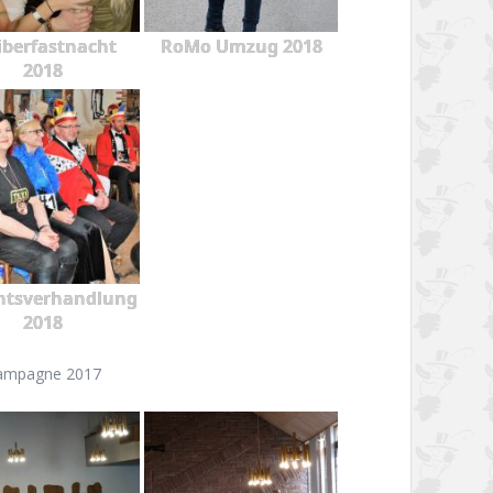
berfastnacht
RoMo Umzug 2018
2018
htsverhandlung
2018
ampagne 2017