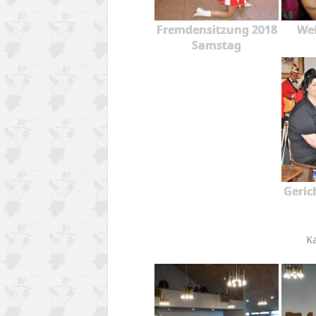
Fremdensitzung 2018
Wei
Samstag
Geric
K