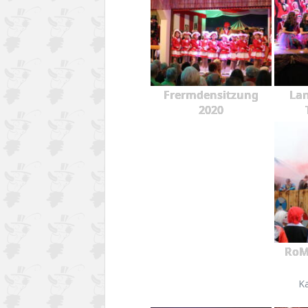
Frermdensitzung
Lan
2020
RoM
K