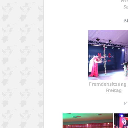
Fr
S
K
Fremdensitzung 
Freitag
K