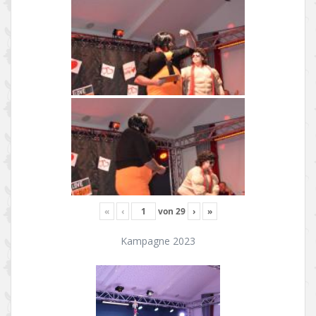
«
‹
von
29
›
»
Kampagne 2023