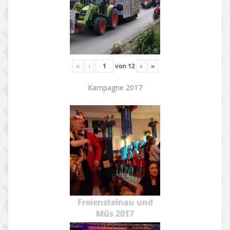
«
‹
von
12
›
»
Kampagne 2017
Freiensteinau und
Müs 2017