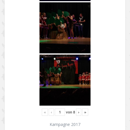
«
‹
von
8
›
»
Kampagne 2017