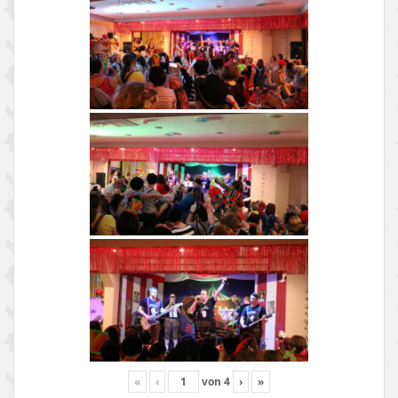
«
‹
von
4
›
»