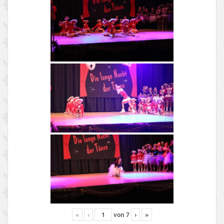
«
‹
von
7
›
»