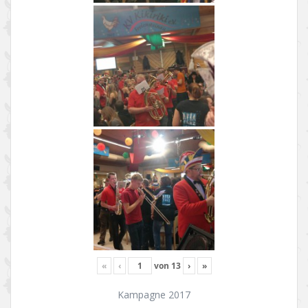
«
‹
von
13
›
»
Kampagne 2017