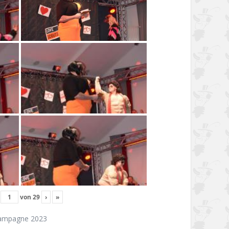
von
29
›
»
ampagne 2023