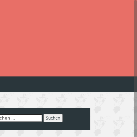
chen
h: