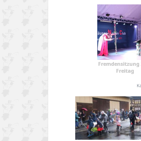
Fremdensitzung 
Freitag
K