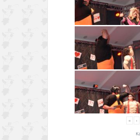
«
‹
K