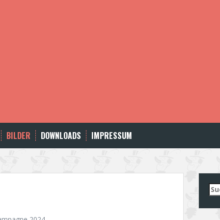
BILDER
DOWNLOADS
IMPRESSUM
Su
nac
ampagne 2024