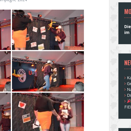
MO
Die
im 
NE
Ka
G
N
D
FI