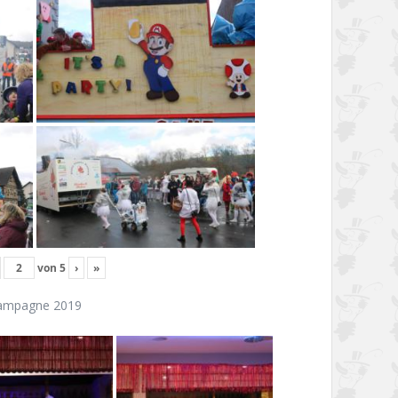
von
5
›
»
ampagne 2019