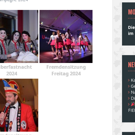
MO
Die
im 
NE
berfastnacht
Fremdensitzung
2024
Freitag 2024
Ka
G
N
D
FI