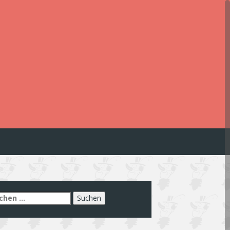
chen
h: