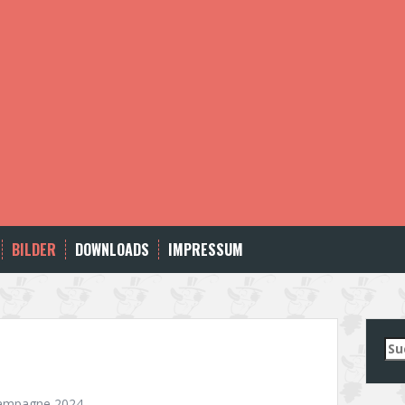
BILDER
DOWNLOADS
IMPRESSUM
Su
nac
ampagne 2024