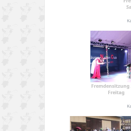
Fr
S
K
Fremdensitzung 
Freitag
K