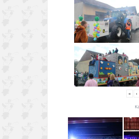
«
‹
K