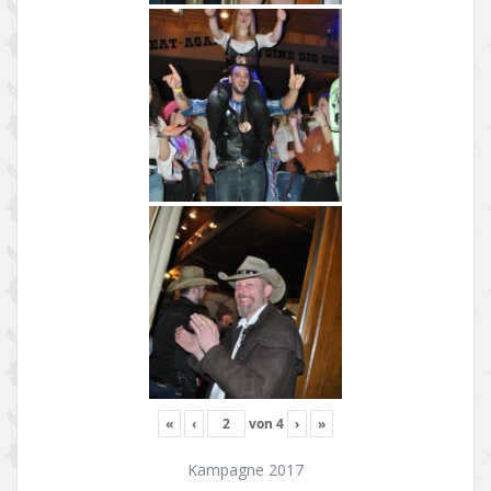
«
‹
von
4
›
»
Kampagne 2017