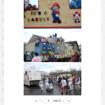
«
‹
von
5
›
»