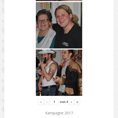
«
‹
von
4
›
»
Kampagne 2017