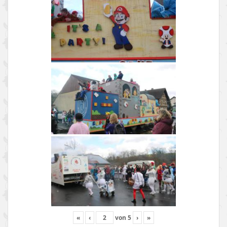
«
‹
von
5
›
»