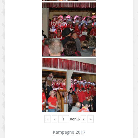
«
‹
von
6
›
»
Kampagne 2017