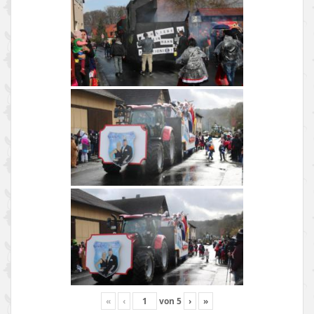
«
‹
von
5
›
»