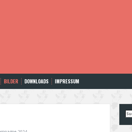
BILDER
DOWNLOADS
IMPRESSUM
Su
nac
ampagne 2024