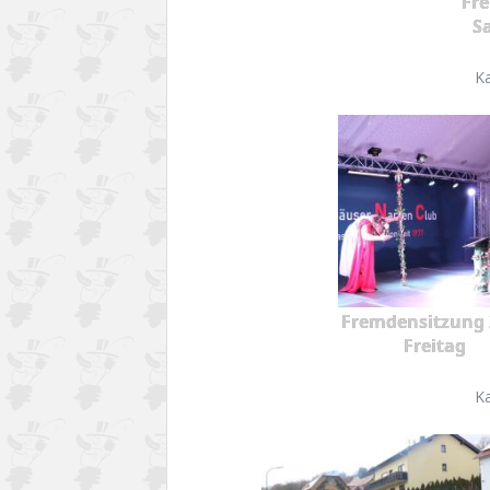
Fr
S
K
Fremdensitzung 
Freitag
K