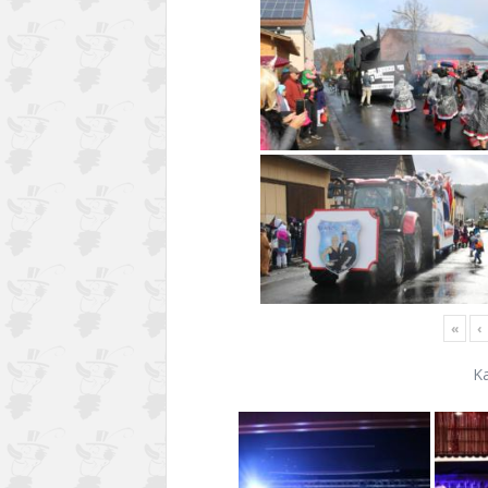
«
‹
K