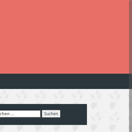
chen
h: