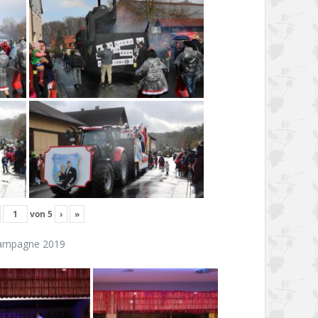
von
5
›
»
ampagne 2019