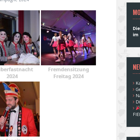
MO
Die
im 
NE
berfastnacht
Fremdensitzung
2024
Freitag 2024
Ka
G
N
D
FI