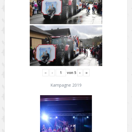
«
‹
von
5
›
»
Kampagne 2019