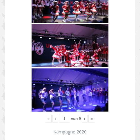
«
‹
von
9
›
»
Kampagne 2020