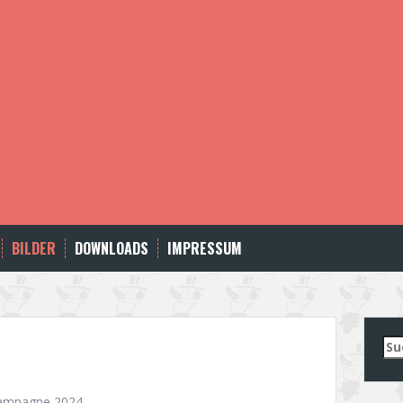
BILDER
DOWNLOADS
IMPRESSUM
Su
nac
ampagne 2024