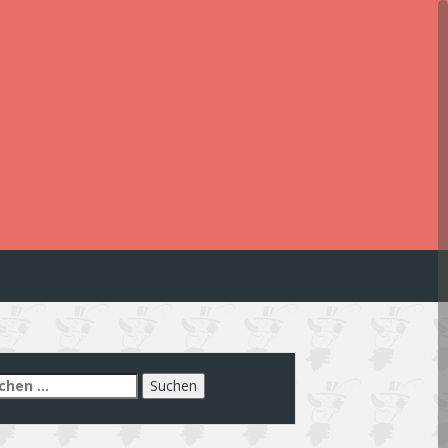
chen
h: