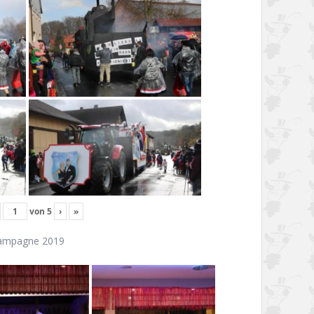
von
5
›
»
ampagne 2019