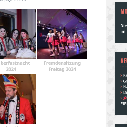
MO
Die
im 
NE
berfastnacht
Fremdensitzung
2024
Freitag 2024
Ka
G
N
D
FI