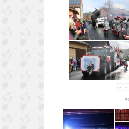
«
‹
K