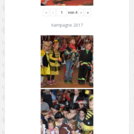
«
‹
von
4
›
»
Kampagne 2017