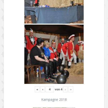
«
‹
von
4
›
»
Kampagne 2018