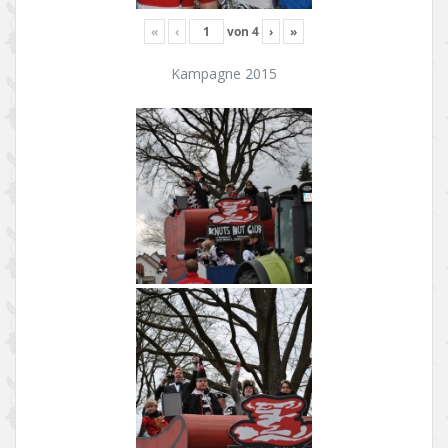
«
‹
von
4
›
»
Kampagne 2015