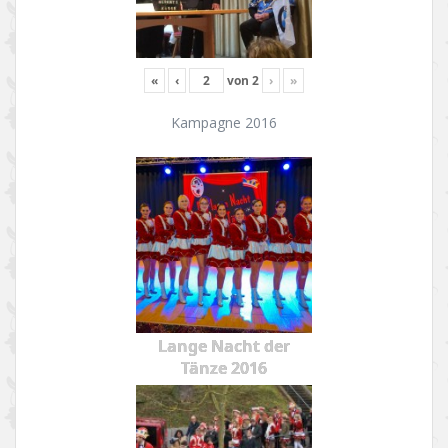
«
‹
von
2
›
»
Kampagne 2016
Lange Nacht der
Tänze 2016