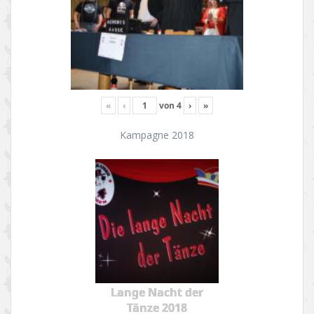
«
‹
von
4
›
»
Kampagne 2018
Lange Nacht der
Tänze 2018