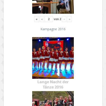
«
‹
von
2
›
»
Kampagne 2016
Lange Nacht der
Tänze 2016