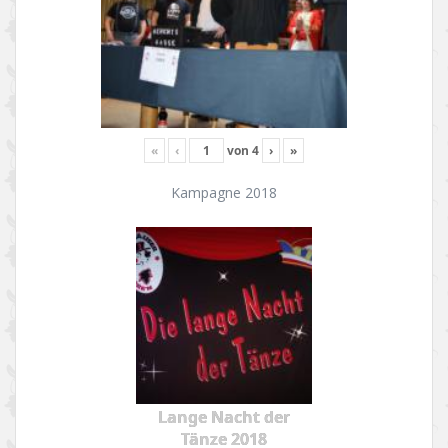
«
‹
von
4
›
»
Kampagne 2018
Lange Nacht der
Tänze 2018