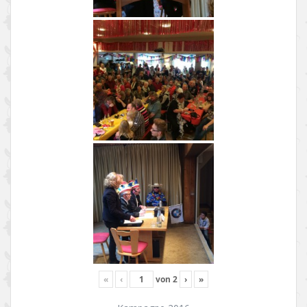
«
‹
von
2
›
»