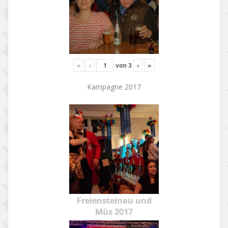
«
‹
von
3
›
»
Kampagne 2017
Freiensteinau und
Müs 2017