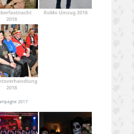
berfastnacht
RoMo Umzug 2018
2018
htsverhandlung
2018
ampagne 2017