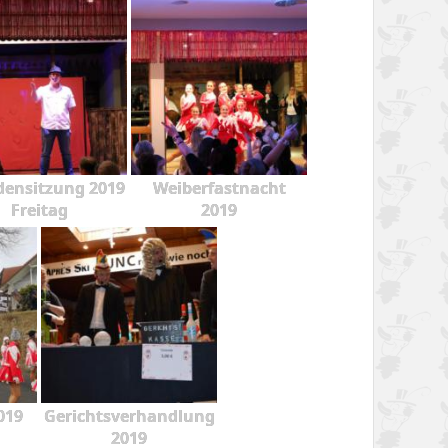
ensitzung 2019
Weiberfastnacht
Freitag
2019
019
Gerichtsverhandlung
2019