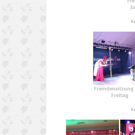
Fr
S
K
Fremdensitzung 
Freitag
K