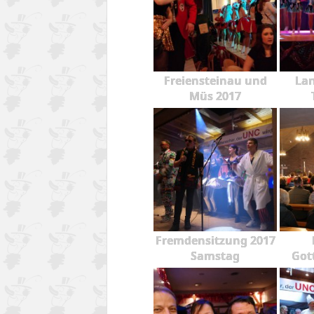
Freiensteinau und
Lan
Müs 2017
Fremdensitzung 2017
Samstag
Got