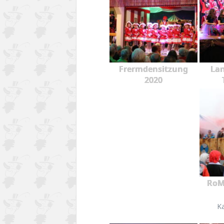
Frermdensitzung
Lan
2020
RoM
K