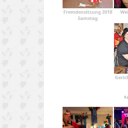
Fremdensitzung 2018
Wei
Samstag
Geric
K