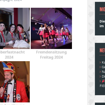
MO
Die
im 
NE
berfastnacht
Fremdensitzung
2024
Freitag 2024
Ka
G
N
D
FI