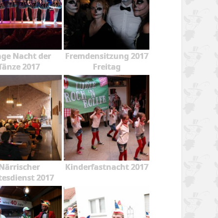
ge Nacht der
Fremdensitzung 2017
Tänze 2017
Freitag
Närrischer
Kinderfastnacht 2017
tesdienst 2017