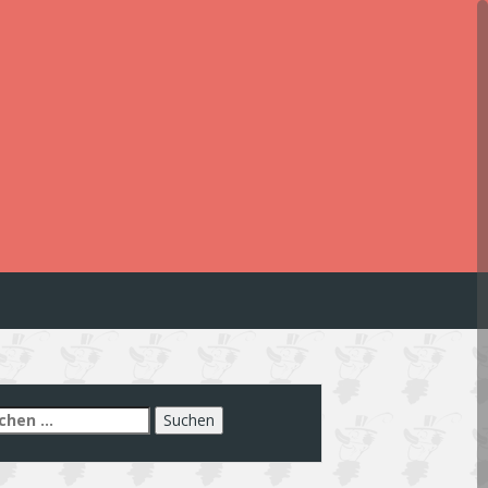
chen
h: