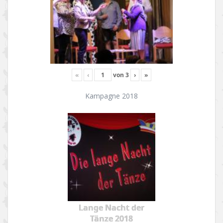
«
‹
von
3
›
»
Kampagne 2018
Lange Nacht der
Tänze 2018