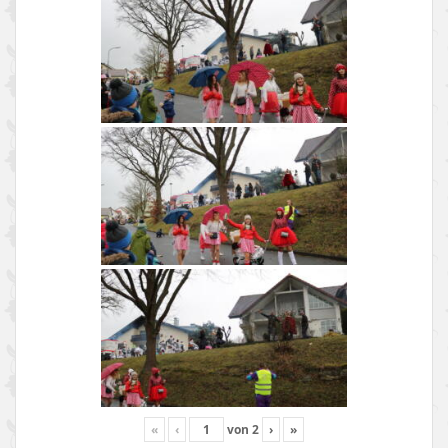
«
‹
von
2
›
»