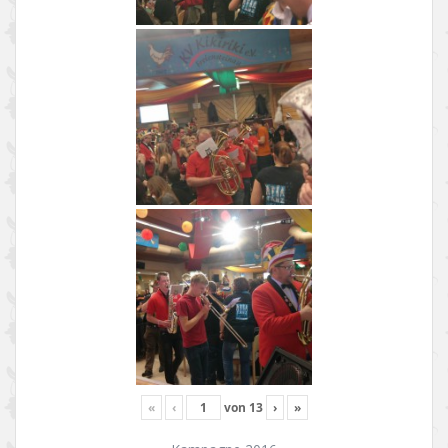
«
‹
von
13
›
»