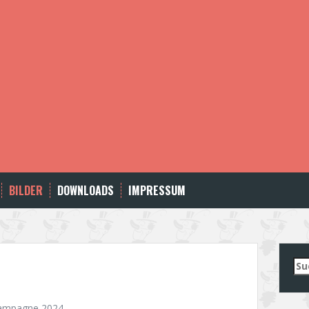
BILDER
DOWNLOADS
IMPRESSUM
Su
nac
ampagne 2024