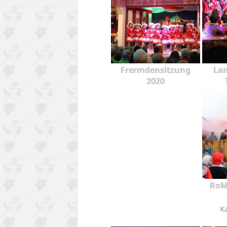
Frermdensitzung
Lan
2020
RoM
K