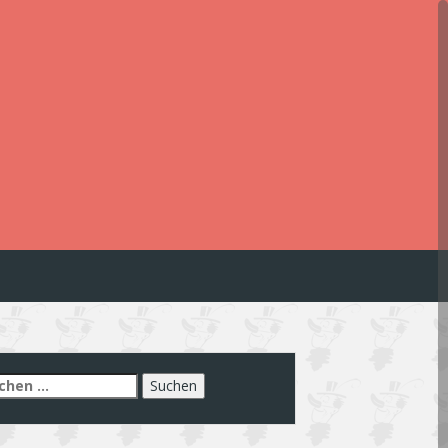
chen
h: