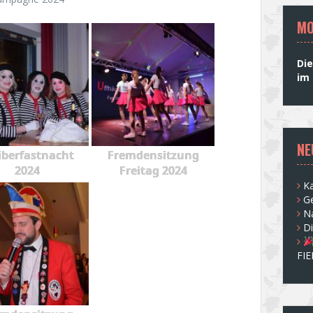
MO
Die
im 
NE
berfastnacht
Fremdensitzung
2024
Freitag 2024
Ka
G
N
D
FI