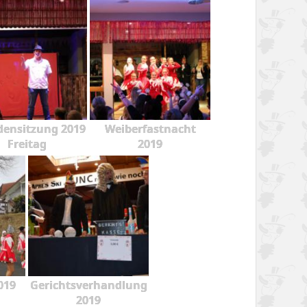
ensitzung 2019
Weiberfastnacht
Freitag
2019
019
Gerichtsverhandlung
2019