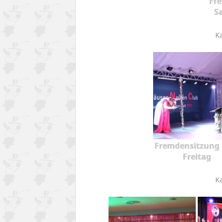
Fr
S
K
Fremdensitzung 
Freitag
K