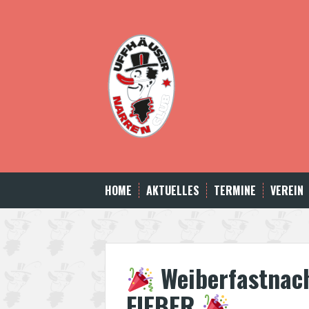
Skip
to
content
HOME
AKTUELLES
TERMINE
VEREIN
Weiberfastnac
FIEBER