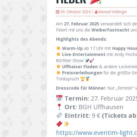
30. Oktober 2024
Manuel Völlinger
Am
27. Februar 2025
verwandelt sich de
Feiert mit uns die
Weiberfastnacht
und
Highlights des Abends:
Warm-Up
ab 17 Uhr mit
Happy Hou
Live-Entertainment
mit Andy Fische
80/90er Show
Uffhaiser Fladen
& andere Leckerei
Preisverleihungen
für die größte G
Trinkspruch
Dresscode für Männer
: Nur „feminin“ 
Termin
: 27. Februar 202
Ort
: BGH Uffhausen
Eintritt
: 9 €
(Tickets ab
https://www.eventim-light