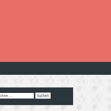
chen
h: