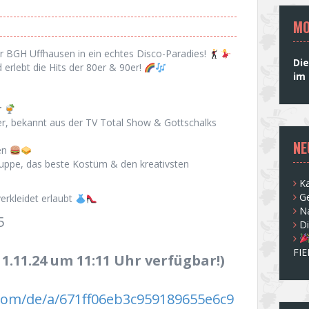
MO
r BGH Uffhausen in ein echtes Disco-Paradies!
Die
 erlebt die Hits der 80er & 90er!
im 
r
r, bekannt aus der TV Total Show & Gottschalks
NE
en
ruppe, das beste Kostüm & den kreativsten
Ka
G
verkleidet erlaubt
N
5
D
FI
 1.11.24 um 11:11 Uhr verfügbar!)
.com/de/a/671ff06eb3c959189655e6c9